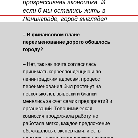
прогрессивная экономика. И
если б мы остались жить в
Ленинграде, город выглядел
бы не так. Он не обновлялся
бы, а находился в стагнации и
– В финансовом плане
переименование дорого обошлось
кризисе. Спасибо гражданам,
городу?
что этого не произошло.
– Нет, так как почта согласилась
принимать корреспонденцию и по
ленинградским адресам, процесс
переименования был растянут на
несколько лет, вывески и бланки
менялись за счет самих предприятий и
организаций. Топонимическая
комиссия продолжала работу, но
работала мягко, каждое предложение
обсуждалось с экспертами, и есть